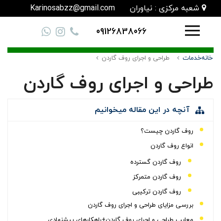
شعبه مرکزی : نیاوران
Karinosabzz@gmail.com
09126838066
خانه
خدمات
طراحی و اجرای روف گاردن
طراحی و اجرای روف گاردن
آنچه در این مقاله میخوانیم
روف گاردن چیست؟
انواع روف گاردن
روف گاردن گسترده
روف گاردن متمرکز
روف گاردن ترکیبی
بررسی مزایای طراحی و اجرای روف گاردن
معایب طراحی و اجرای روف گاردن+راهکارهای پیشنهادی