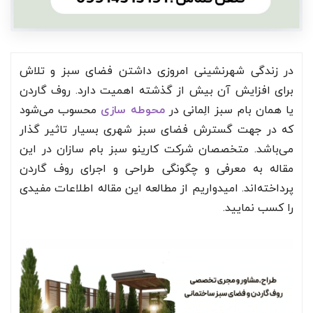
لایه پوشش گیاهی در اجرای روف گاردن
اجرای لایه‌های روف گاردن
نورپردازی در اجرای روف گاردن
باربیکیو در اجرای روف گاردن
در زندگی شهرنشینی امروزی داشتن فضای سبز و تلاش
مبلمان در اجرای روف گاردن
برای افزایش آن بیش از گذشته اهمیت دارد. روف گاردن
سایبان یا پرگولا در روف گاردن
یا همان بام سبز الِمانی در
محوطه سازی
محسوب می‌شود
هزینه اجرای روف گاردن
که در جهت گسترش فضای سبز شهری بسیار تاثیر گذار
اجرای روف گاردن در تهران
می‌باشد. متخصصان شرکت کارینو سبز بام سازان در این
عوامل مهم در نگهداری روف گاردن
مقاله به معرفی و چگونگی طراحی و اجرای روف گاردن
پرداخته‌اند. امیدواریم از مطالعه این مقاله اطلاعات مفیدی
نحوه ثبت پروژه روف گاردن با شرکت کارینو سبز
را کسب نمایید.
بازدید
طراحی
اجرا
سخن پایانی
سوالات متداول