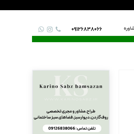
اوره
09126838066