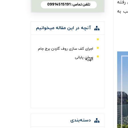
رفته
یب به
آنچه در این مقاله میخوانیم
اجرای کف سازی روف گاردن برج جام
سخن پایانی
الهیه
دسته‌بندی