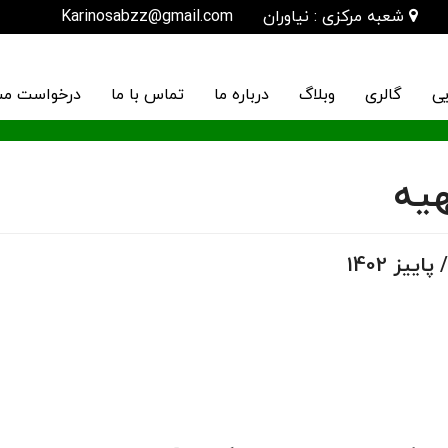
شعبه مرکزی : نیاوران
Karinosabzz@gmail.com
یی
گالری
وبلاگ
درباره ما
تماس با ما
درخواست مش
هیه
یز 1402