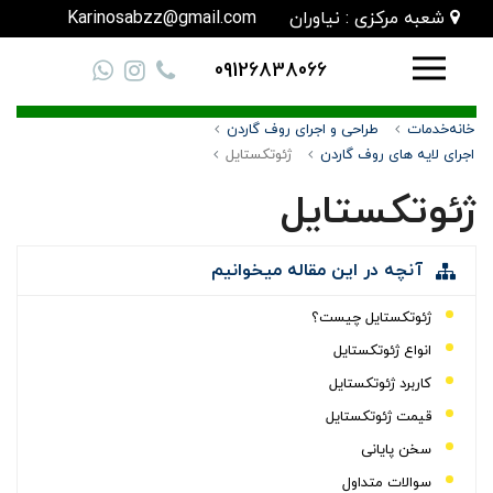
شعبه مرکزی : نیاوران
Karinosabzz@gmail.com
09126838066
خانه
خدمات
طراحی و اجرای روف گاردن
اجرای لایه های روف گاردن
ژئوتکستایل
ژئوتکستایل
آنچه در این مقاله میخوانیم
ژئوتکستایل چیست؟
انواع ژئوتکستایل
کاربرد ژئوتکستایل
قیمت ژئوتکستایل
سخن پایانی
سوالات متداول