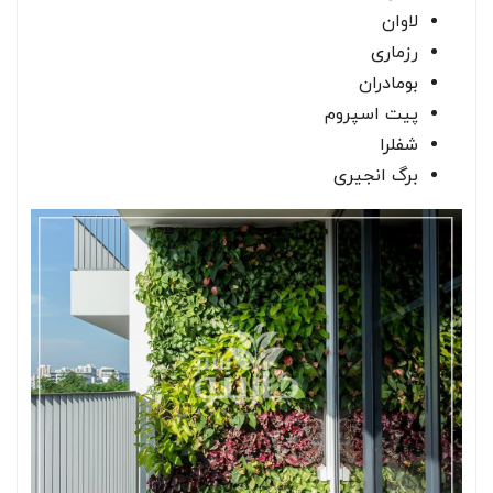
لاوان
رزماری
بومادران
پیت اسپروم
شفلرا
برگ انجیری