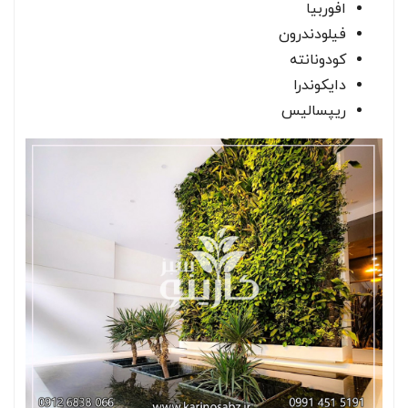
افوربیا
فیلودندرون
کودونانته
دایکوندرا
ریپسالیس