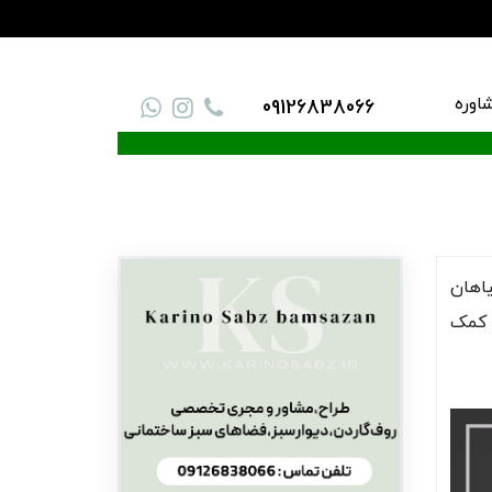
اوره
09126838066
یاهان
 کمک