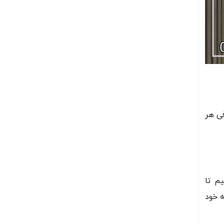
فی هر
م تا
ه خود