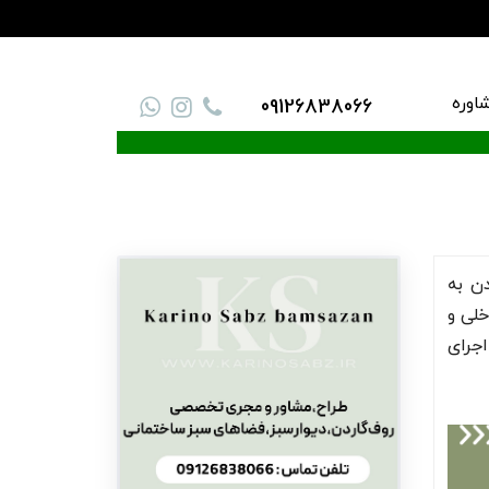
اوره
09126838066
ن به
خلی و
اجرای