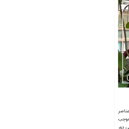
ناصر
 موجب
ی دور