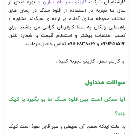
کارشناسان شرکت
کارینو سبز بام سازان
با بهره مندی از
سال ها تجربه در استفاده از قلوه سنگ در اِلمان های
مختلف محوطه سازی آماده ی ارائه ی هرگونه مشاوره و
راهنمایی رایگان به شما کارفرمای گرامی می باشند. برای
کسب اطلاعات بیشتر و استعلام قیمت با شماره تلفن
09914515191
و
09126838066
تماس حاصل فرمایید .
با کارینو سبز ، کارینو تجربه کنید .
سوالات متداول
آیا ممکن است بین قلوه سنگ ها بو بگیرد یا کپک
بزند؟
به علت اینکه سطح آن صیقلی و غیر قابل نفوذ است کپک