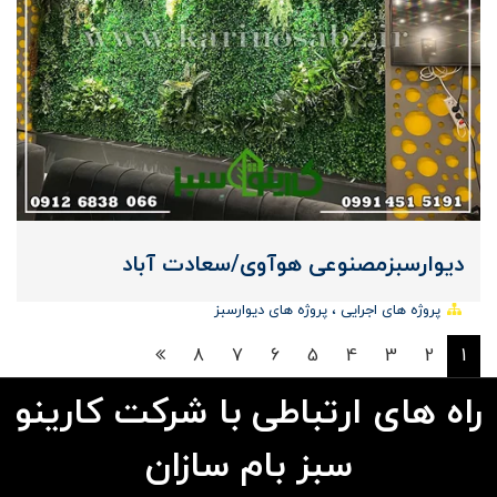
دیوارسبزمصنوعی هوآوی/سعادت آباد
پروژه های اجرایی
پروژه های دیوارسبز
8
7
6
5
4
3
2
1
راه های ارتباطی با شرکت کارینو
سبز بام سازان