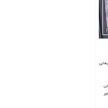
‌هایی
خی
ور