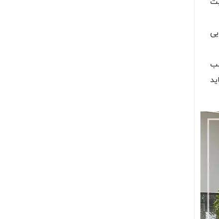
بت
یی
بب
ید