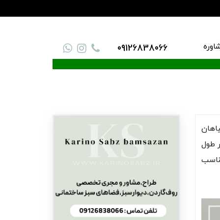
اوره
09126838066
یاهان
ر طول
مناسب