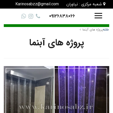
شعبه مرکزی : نیاوران
Karinosabzz@gmail.com
09126838066
خانه
پروژه های آبنما
پروژه های آبنما