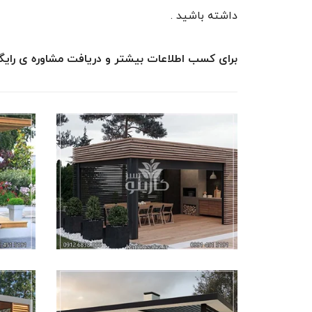
داشته باشید .
برای کسب اطلاعات بیشتر و دریافت مشاوره ی رایگان با شماره 09914515191 و 09126838066 تماس حاصل ف