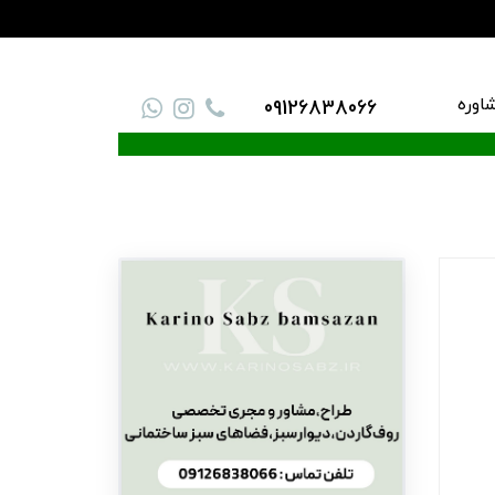
اوره
09126838066