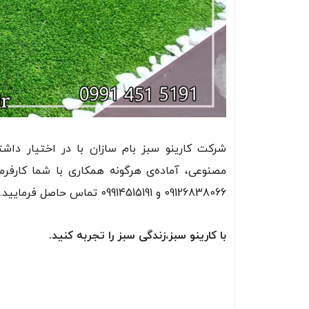
شرکت کارینو سبز بام سازان با در اختیار داش
مصنوعی، آماده‌ی هرگونه همکاری با شما کارفرم
09126838066 و 09914515191 تماس حاصل فرمایید.
با کارینو سبز،زندگی سبز را تجربه کنید.