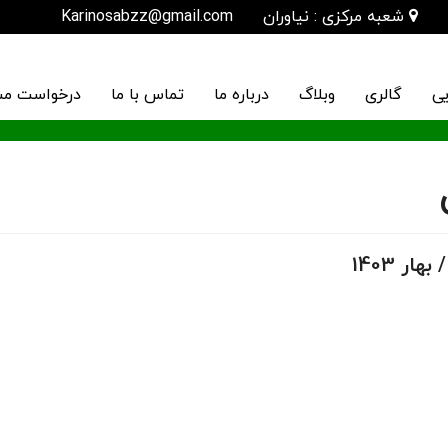
شعبه مرکزی : نیاوران
Karinosabzz@gmail.com
یی
گالری
وبلاگ
درباره ما
تماس با ما
درخواست مش
ر 1403