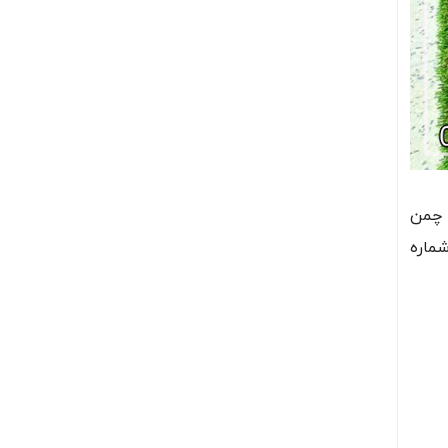
 چمن
ماره