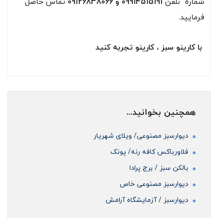
شماره تلفن
09914515191 و 09126838066
تماس حاصل
فرمایید.
با کارینو سبز ، کارینو تجربه کنید
همچنین بخوانید...
دیوارسبز مصنوعی/ ویلای شهریار
فلاورباکس کافه رنه/ پونک
بالکن سبز / برج پرادا
دیوارسبز مصنوعی خاص
دیوارسبز / آزمایشگاه آرامش