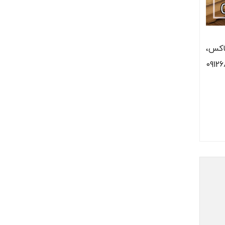
باکس،
 شماره 09126838066