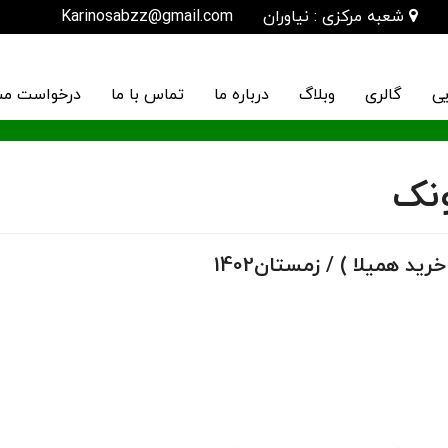
شعبه مرکزی : نیاوران
Karinosabzz@gmail.com
یی
گالری
وبلاگ
درباره ما
تماس با ما
درخواست مش
ونک
ید همیلا ) / زمستان1402