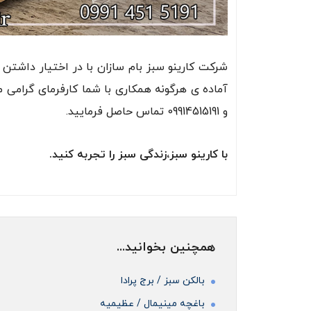
شرکت کارینو سبز بام سازان با در اختیار داشتن
آماده ی هرگونه همکاری با شما کارفرمای گرامی م
و 09914515191 تماس حاصل فرمایید.
با کارینو سبز،زندگی سبز را تجربه کنید.
همچنین بخوانید...
بالکن سبز / برج پرادا
باغچه مینیمال / عظیمیه