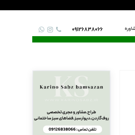
اوره
09126838066