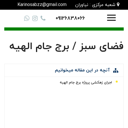
شعبه مرکزی : نیاوران
Karinosabzz@gmail.com
09126838066
فضای سبز / برج جام الهیه
آنچه در این مقاله میخوانیم
اجرای زهکشی پروژه برج جام الهیه