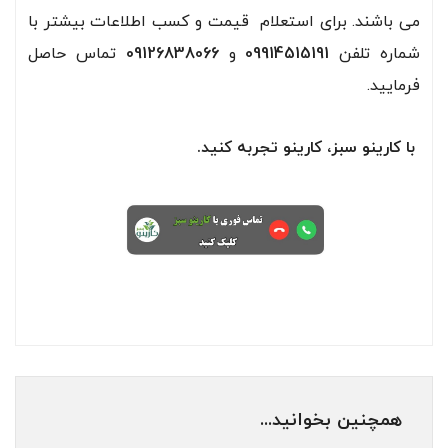
می باشند. برای استعلام قیمت و کسب اطلاعات بیشتر با
شماره تلفن
09914515191
و
09126838066
تماس حاصل
فرمایید.
با کارینو سبز، کارینو تجربه کنید.
همچنین بخوانید...