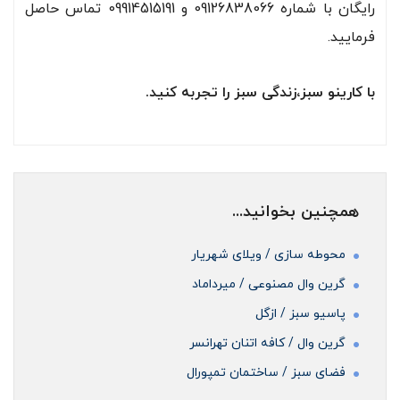
رایگان با شماره 09126838066 و 09914515191 تماس حاصل
فرمایید.
با کارینو سبز،زندگی سبز را تجربه کنید.
همچنین بخوانید...
محوطه سازی / ویلای شهریار
گرین وال مصنوعی / میرداماد
پاسیو سبز / ازگل
گرین وال / کافه اتنان تهرانسر
فضای سبز / ساختمان تمپورال