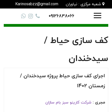
شعبه مرکزی : نیاوران
Karinosabzz@gmail.com
09126838066
کف سازی حیاط /
سیدخندان
اجرای کف سازی حیاط پروژه سیدخندان /
زمستان 1402
مجری :
شرکت کارینو سبز بام سازان