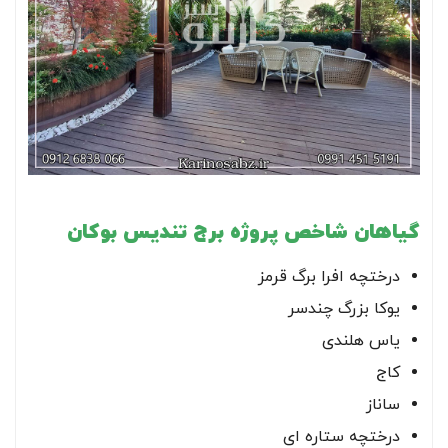
گیاهان شاخص پروژه برج تندیس بوکان
درختچه افرا برگ قرمز
یوکا بزرگ چندسر
یاس هلندی
کاج
ساناز
درختچه ستاره ای