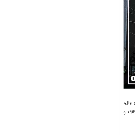
وال،
و دریافت مشاوره رایگان با شماره 09126838066 و