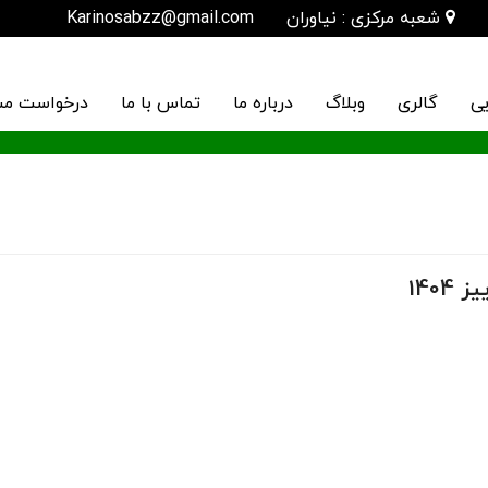
شعبه مرکزی : نیاوران
Karinosabzz@gmail.com
یی
گالری
وبلاگ
درباره ما
تماس با ما
درخواست مش
140