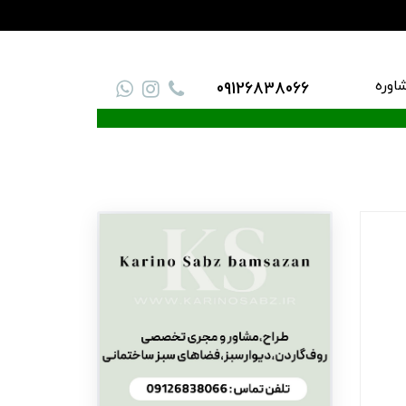
اوره
09126838066