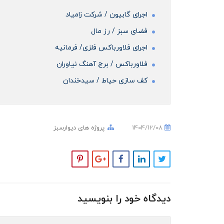
اجرای گابیون / شرکت زامیاد
فضای سبز / رز مال
اجرای فلاورباکس فلزی/ فرمانیه
فلاورباکس / برج آهنگ نیاوران
کف سازی حیاط / سیدخندان
1404/12/08
پروژه های دیوارسبز
دیدگاه خود را بنویسید