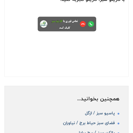
همچنین بخوانید...
پاسیو سبز / ازگل
فضای سبز حیاط برج / نیاوران
بالکن سبز / برج پرادا